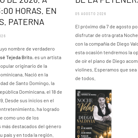
3:00 HORAS. EN
05 AGOSTO 2026
.S. PATERNA
El próximo día 7 de agosto 
disfrutar de otra grata Noche
026
con la compañía de Diego Vald
cuyo nombre de verdadero
esta ocasión tendremos la o
sé Tejeda Brito
, es un artista
de oír el piano de Diego aco
opular originario de la
violines. Esperamos que sea 
ominicana. Nació en la
de todos.
udad de Santo Domingo, la
República Dominicana, el 18 de
9. Desde sus inicios en el
ntretenimiento, ha logrado
e como uno de los
 más destacados del género
 país y en toda la región.