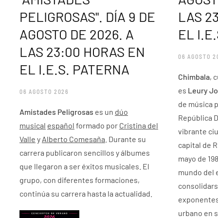
PELIGROSAS". DÍA 9 DE
LAS 2
AGOSTO DE 2026. A
EL I.E
LAS 23:00 HORAS EN
06 AGOSTO 2
EL I.E.S. PATERNA
Chimbala
, 
es
Leury Jo
06 AGOSTO 2026
de música p
Amistades Peligrosas
es un
dúo
República D
musical
español
formado por
Cristina del
vibrante ci
Valle
y
Alberto Comesaña
. Durante su
capital de 
carrera publicaron sencillos y álbumes
mayo de 198
que llegaron a ser éxitos musicales. El
mundo del e
grupo, con diferentes formaciones,
consolidars
continúa su carrera hasta la actualidad.
exponentes
urbano en su