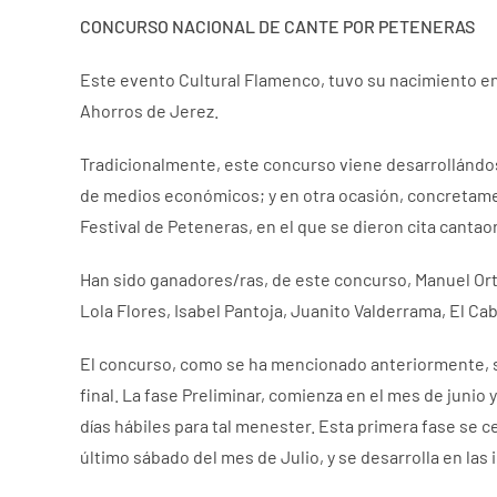
CONCURSO NACIONAL DE CANTE POR PETENERAS
Este evento Cultural Flamenco, tuvo su nacimiento en 
Ahorros de Jerez.
Tradicionalmente, este concurso viene desarrollándose
de medios económicos; y en otra ocasión, concretamen
Festival de Peteneras, en el que se dieron cita canta
Han sido ganadores/ras, de este concurso, Manuel Orta, 
Lola Flores, Isabel Pantoja, Juanito Valderrama, El Ca
El concurso, como se ha mencionado anteriormente, se
final. La fase Preliminar, comienza en el mes de juni
días hábiles para tal menester. Esta primera fase se c
último sábado del mes de Julio, y se desarrolla en las i