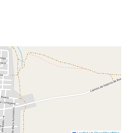
Leaflet
|
©
OpenStreetMap