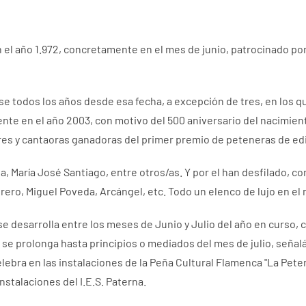
el año 1.972, concretamente en el mes de junio, patrocinado por
 todos los años desde esa fecha, a excepción de tres, en los que
te en el año 2003, con motivo del 500 aniversario del nacimien
ores y cantaoras ganadoras del primer premio de peteneras de ed
María José Santiago, entre otros/as. Y por el han desfilado, como 
brero, Miguel Poveda, Arcángel, etc. Todo un elenco de lujo en el
 desarrolla entre los meses de Junio y Julio del año en curso, c
o y se prolonga hasta principios o mediados del mes de julio, señ
elebra en las instalaciones de la Peña Cultural Flamenca "La Peten
nstalaciones del I.E.S. Paterna.