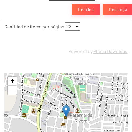
Detalles
Descarga
Cantidad de ítems por página
Powered by
Phoca Download
+
−