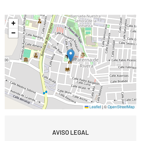
+
−
Leaflet
|
©
OpenStreetMap
AVISO LEGAL